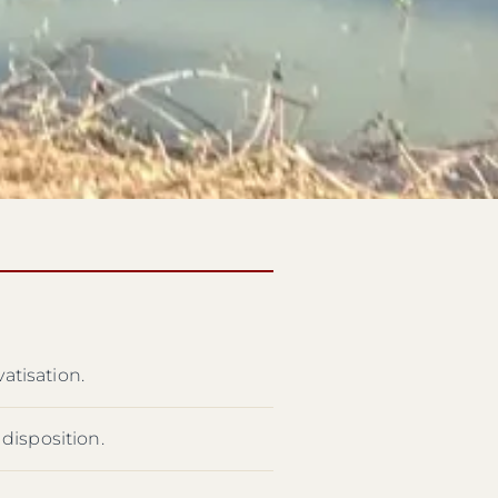
atisation.
disposition.